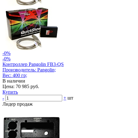
-0%
-0%
Контроллер Pangolin FB3-QS
Производитель: Pangolin;
Вес: 400 гр;
В наличии
Цена: 70 985 руб.
Купить
-
+
шт
Лидер продаж