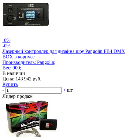
-0%
-0%
Лазерный контроллер для дизайна шоу Pangolin FB4 DMX
BOX в корпусе
Производитель: Pangolin;
Вес: 900;
В наличии
Цена: 143 942 руб.
Купить
-
+
шт
Лидер продаж