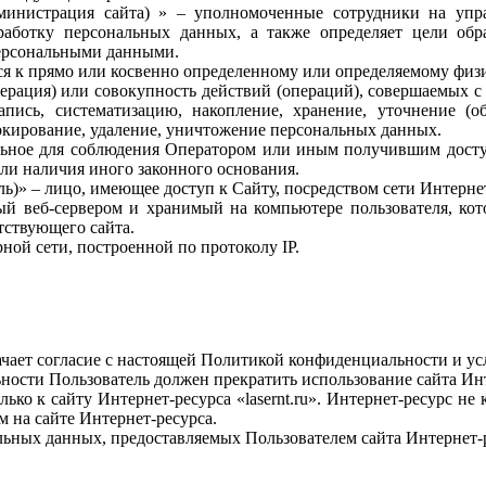
Администрация сайта) » – уполномоченные сотрудники на у
работку персональных данных, а также определяет цели обр
персональными данными.
ся к прямо или косвенно определенному или определяемому физ
перация) или совокупность действий (операций), совершаемых с
пись, систематизацию, накопление, хранение, уточнение (обн
локирование, удаление, уничтожение персональных данных.
ельное для соблюдения Оператором или иным получившим дост
или наличия иного законного основания.
ель)» – лицо, имеющее доступ к Сайту, посредством сети Интерн
ый веб-сервером и хранимый на компьютере пользователя, кото
тствующего сайта.
рной сети, построенной по протоколу IP.
начает согласие с настоящей Политикой конфиденциальности и у
ьности Пользователь должен прекратить использование сайта Инт
ко к сайту Интернет-ресурса «lasernt.ru». Интернет-ресурс не к
м на сайте Интернет-ресурса.
альных данных, предоставляемых Пользователем сайта Интернет-