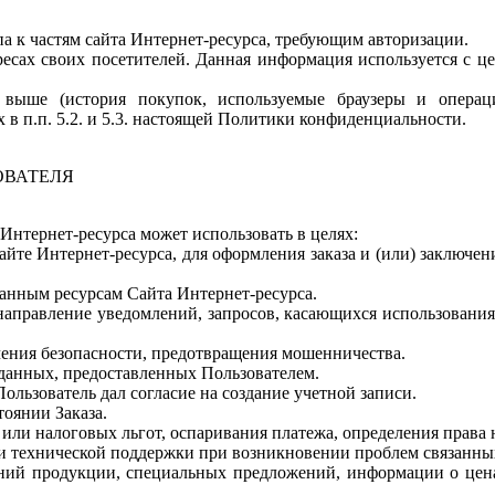
па к частям сайта Интернет-ресурса, требующим авторизации.
адресах своих посетителей. Данная информация используется с 
я выше (история покупок, используемые браузеры и опера
в п.п. 5.2. и 5.3. настоящей Политики конфиденциальности.
ОВАТЕЛЯ
Интернет-ресурса может использовать в целях:
сайте Интернет-ресурса, для оформления заказа и (или) заключ
ванным ресурсам Сайта Интернет-ресурса.
 направление уведомлений, запросов, касающихся использования 
ечения безопасности, предотвращения мошенничества.
 данных, предоставленных Пользователем.
Пользователь дал согласие на создание учетной записи.
тоянии Заказа.
 или налоговых льгот, оспаривания платежа, определения права
 и технической поддержки при возникновении проблем связанны
влений продукции, специальных предложений, информации о цен