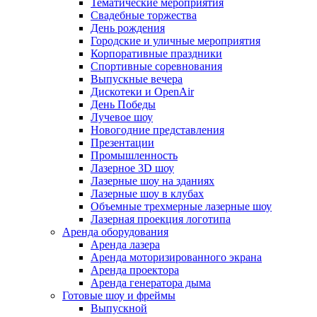
Тематические мероприятия
Свадебные торжества
День рождения
Городские и уличные мероприятия
Корпоративные праздники
Спортивные соревнования
Выпускные вечера
Дискотеки и OpenAir
День Победы
Лучевое шоу
Новогодние представления
Презентации
Промышленность
Лазерное 3D шоу
Лазерные шоу на зданиях
Лазерные шоу в клубах
Объемные трехмерные лазерные шоу
Лазерная проекция логотипа
Аренда оборудования
Аренда лазера
Аренда моторизированного экрана
Аренда проектора
Аренда генератора дыма
Готовые шоу и фреймы
Выпускной