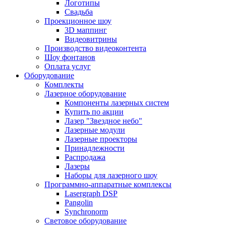
Логотипы
Свадьба
Проекционное шоу
3D маппинг
Видеовитрины
Производство видеоконтента
Шоу фонтанов
Оплата услуг
Оборудование
Комплекты
Лазерное оборудование
Компоненты лазерных систем
Купить по акции
Лазер "Звездное небо"
Лазерные модули
Лазерные проекторы
Принадлежности
Распродажа
Лазеры
Наборы для лазерного шоу
Программно-аппаратные комплексы
Lasergraph DSP
Pangolin
Synchronorm
Световое оборудование