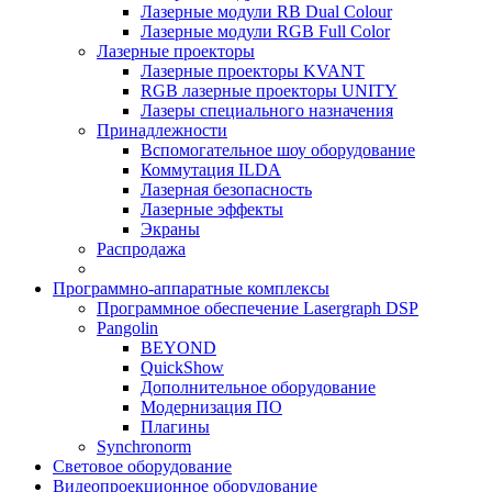
Лазерные модули RB Dual Colour
Лазерные модули RGB Full Color
Лазерные проекторы
Лазерные проекторы KVANT
RGB лазерные проекторы UNITY
Лазеры специального назначения
Принадлежности
Вспомогательное шоу оборудование
Коммутация ILDA
Лазерная безопасность
Лазерные эффекты
Экраны
Распродажа
Программно-аппаратные комплексы
Программное обеспечение Lasergraph DSP
Pangolin
BEYOND
QuickShow
Дополнительное оборудование
Модернизация ПО
Плагины
Synchronorm
Световое оборудование
Видеопроекционное оборудование