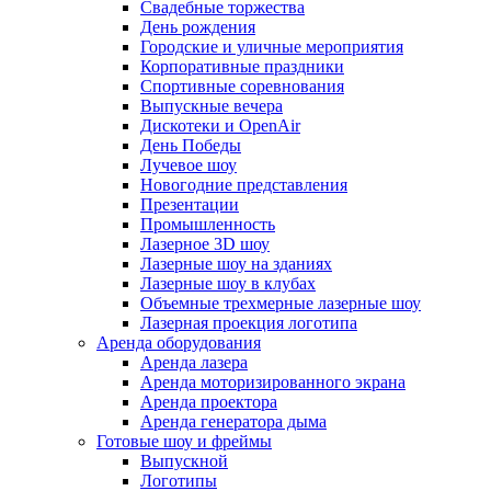
Свадебные торжества
День рождения
Городские и уличные мероприятия
Корпоративные праздники
Спортивные соревнования
Выпускные вечера
Дискотеки и OpenAir
День Победы
Лучевое шоу
Новогодние представления
Презентации
Промышленность
Лазерное 3D шоу
Лазерные шоу на зданиях
Лазерные шоу в клубах
Объемные трехмерные лазерные шоу
Лазерная проекция логотипа
Аренда оборудования
Аренда лазера
Аренда моторизированного экрана
Аренда проектора
Аренда генератора дыма
Готовые шоу и фреймы
Выпускной
Логотипы