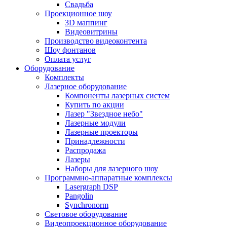
Свадьба
Проекционное шоу
3D маппинг
Видеовитрины
Производство видеоконтента
Шоу фонтанов
Оплата услуг
Оборудование
Комплекты
Лазерное оборудование
Компоненты лазерных систем
Купить по акции
Лазер "Звездное небо"
Лазерные модули
Лазерные проекторы
Принадлежности
Распродажа
Лазеры
Наборы для лазерного шоу
Программно-аппаратные комплексы
Lasergraph DSP
Pangolin
Synchronorm
Световое оборудование
Видеопроекционное оборудование