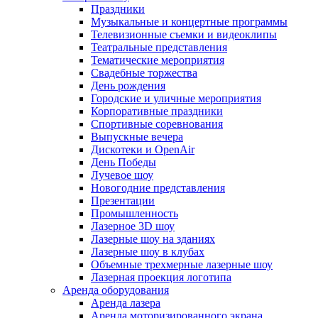
Праздники
Музыкальные и концертные программы
Телевизионные съемки и видеоклипы
Театральные представления
Тематические мероприятия
Свадебные торжества
День рождения
Городские и уличные мероприятия
Корпоративные праздники
Спортивные соревнования
Выпускные вечера
Дискотеки и OpenAir
День Победы
Лучевое шоу
Новогодние представления
Презентации
Промышленность
Лазерное 3D шоу
Лазерные шоу на зданиях
Лазерные шоу в клубах
Объемные трехмерные лазерные шоу
Лазерная проекция логотипа
Аренда оборудования
Аренда лазера
Аренда моторизированного экрана