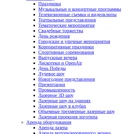
Праздники
Музыкальные и концертные программы
Телевизионные съемки и видеоклипы
Театральные представления
Тематические мероприятия
Свадебные торжества
День рождения
Городские и уличные мероприятия
Корпоративные праздники
Спортивные соревнования
Выпускные вечера
Дискотеки и OpenAir
День Победы
Лучевое шоу
Новогодние представления
Презентации
Промышленность
Лазерное 3D шоу
Лазерные шоу на зданиях
Лазерные шоу в клубах
Объемные трехмерные лазерные шоу
Лазерная проекция логотипа
Аренда оборудования
Аренда лазера
Аренда моторизированного экрана