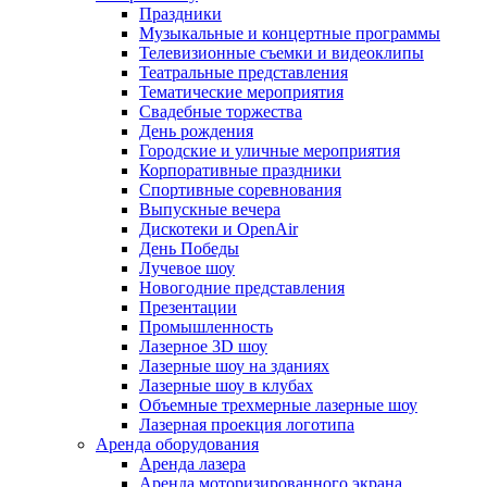
Праздники
Музыкальные и концертные программы
Телевизионные съемки и видеоклипы
Театральные представления
Тематические мероприятия
Свадебные торжества
День рождения
Городские и уличные мероприятия
Корпоративные праздники
Спортивные соревнования
Выпускные вечера
Дискотеки и OpenAir
День Победы
Лучевое шоу
Новогодние представления
Презентации
Промышленность
Лазерное 3D шоу
Лазерные шоу на зданиях
Лазерные шоу в клубах
Объемные трехмерные лазерные шоу
Лазерная проекция логотипа
Аренда оборудования
Аренда лазера
Аренда моторизированного экрана