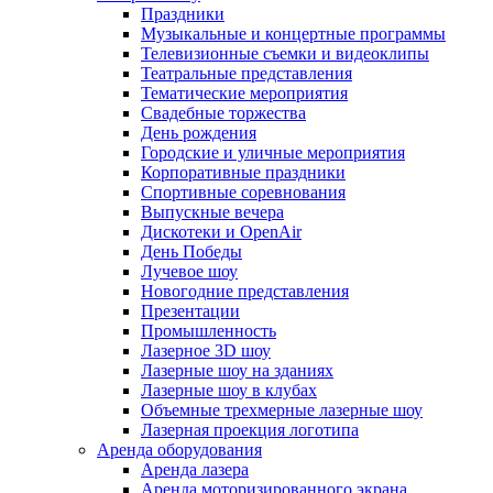
Праздники
Музыкальные и концертные программы
Телевизионные съемки и видеоклипы
Театральные представления
Тематические мероприятия
Свадебные торжества
День рождения
Городские и уличные мероприятия
Корпоративные праздники
Спортивные соревнования
Выпускные вечера
Дискотеки и OpenAir
День Победы
Лучевое шоу
Новогодние представления
Презентации
Промышленность
Лазерное 3D шоу
Лазерные шоу на зданиях
Лазерные шоу в клубах
Объемные трехмерные лазерные шоу
Лазерная проекция логотипа
Аренда оборудования
Аренда лазера
Аренда моторизированного экрана