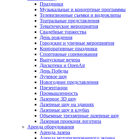
Праздники
Музыкальные и концертные программы
Телевизионные съемки и видеоклипы
Театральные представления
Тематические мероприятия
Свадебные торжества
День рождения
Городские и уличные мероприятия
Корпоративные праздники
Спортивные соревнования
Выпускные вечера
Дискотеки и OpenAir
День Победы
Лучевое шоу
Новогодние представления
Презентации
Промышленность
Лазерное 3D шоу
Лазерные шоу на зданиях
Лазерные шоу в клубах
Объемные трехмерные лазерные шоу
Лазерная проекция логотипа
Аренда оборудования
Аренда лазера
Аренда моторизированного экрана